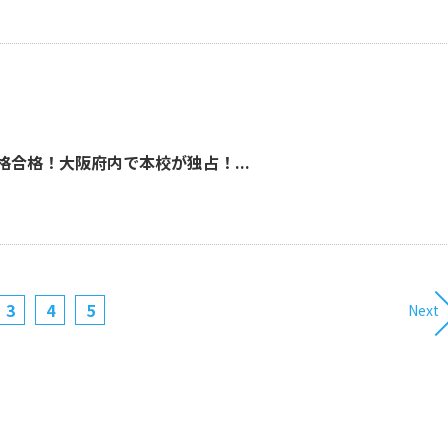
格合格！大阪府内で本校が独占！...
3
4
5
Next