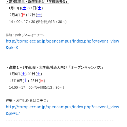
・高校
3
年生・既卒生向け「
学校
説明会」
土
日
土
月13
日
(
1
(
) 27
)
​
日
土
月4
日
(
(
2
日
)
17
)
13
14
：
00
～
17
：
30 (
受付開始
：
30
～
)
詳細・お申し込みはコチラ
↓
http://comp.ecc.ac.jp/opencampus/index.php?c=event_view
&pk=3
- - - - - - - - - - - - - - - - - - - - - - - - - - - -- - - - - - - - - - - - - - -
3
・高校１～
年生/短・大学生/社会人向け「オープンキャンパス」
土
日
土
月6
日
(
1
(
) 20
)
土
日
月10
日
(
(
2
日
)
25
)
14:00
～
17
：
00 (
受付開始
13
：
30
～
)
詳細・お申し込みはコチラ
↓
http://comp.ecc.ac.jp/opencampus/index.php?c=event_view
&pk=17​
- - - - - - - - - - - - - - - - - - - - - - - - - - - -- - - - - - - - - - - - - - -