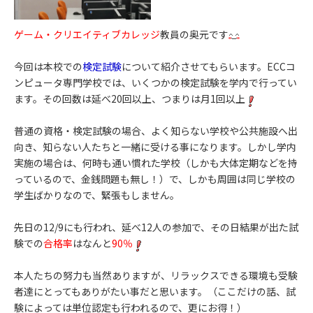
ゲーム・クリエイティブカレッジ
教員の奥元です
今回は本校での
検定試験
について紹介させてもらいます。ECCコ
ンピュータ専門学校では、いくつかの検定試験を学内で行ってい
ます。その回数は延べ20回以上、つまりは月1回以上
普通の資格・検定試験の場合、よく知らない学校や公共施設へ出
向き、知らない人たちと一緒に受ける事になります。しかし学内
実施の場合は、何時も通い慣れた学校（しかも大体定期などを持
っているので、金銭問題も無し！）で、しかも周囲は同じ学校の
学生ばかりなので、緊張もしません。
先日の12/9にも行われ、延べ12人の参加で、その日結果が出た試
験での
合格率
はなんと
90％
本人たちの努力も当然ありますが、リラックスできる環境も受験
者達にとってもありがたい事だと思います。（ここだけの話、試
験によっては単位認定も行われるので、更にお得！）