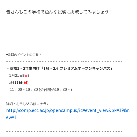
皆さんもこの学校で色んな試験に挑戦してみましょう！
■次回のイベントのご案内
- - - - - - - - - - - - - - - - - - - - - - - - - - - -- - - - - - - - - - - - - - -
・高校
1・2
年生向け「1月・2月
プレミアムオープンキャンパス
」
月21
日
日
1
(
)
月11
日
日
(
)
2
10
11
：
00
～
16
：
30 (
受付開始
：
30
～
)
詳細・お申し込みはコチラ
↓
http://comp.ecc.ac.jp/opencampus/?c=event_view&pk=19&n
ew=1
- - - - - - - - - - - - - - - - - - - - - - - - - - - -- - - - - - - - - - - - - - -