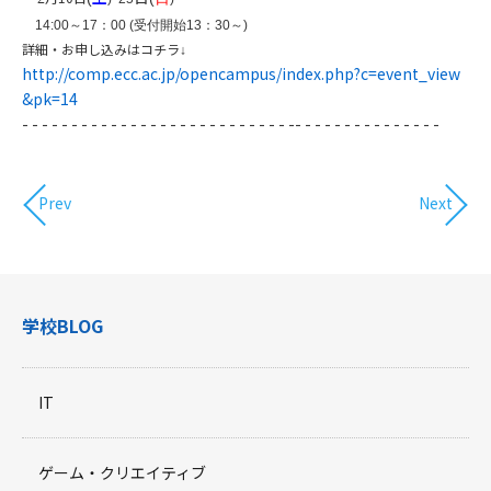
14:00
～
17
：
00 (
受付開始
13
：
30
～
)
詳細・お申し込みはコチラ
↓
http://comp.ecc.ac.jp/opencampus/index.php?c=event_view
&pk=14
- - - - - - - - - - - - - - - - - - - - - - - - - - - -- - - - - - - - - - - - - - -
Prev
Next
学校BLOG
IT
ゲーム・クリエイティブ