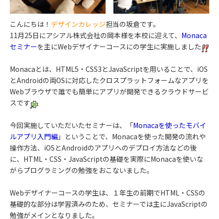
こんにちは！
デザインカレッジ
担当の坂倉です。
11月25日にアシアル株式会社の岡本様を本校に迎えて、
Monaca
セミナー
を主にWebデザイナーコースにの学生に実施しました
Monacaとは、HTML5・CSS3とJavaScriptを用いることで、iOS
とAndroidの両OSに対応したクロスプラットフォームなアプリを
Webブラウザで誰でも簡単にアプリが開発できるクラウドサービ
スです
今回実施していただいたセミナーは、「
Monacaを使ったモバイ
ルアプリ入門編
」ということで、Monacaを使った開発の流れや
操作方法、iOSとAndroidのアプリへのデプロイ方法などの後
に、HTML・CSS・JavaScriptの基礎を実際にMonacaを使いな
がらプログラミングの勉強をおこないました。
Webデザイナーコースの学生は、１年生の前期でHTML・CSSの
基礎的な部分は学習済みのため、セミナーでは主にJavaScriptの
勉強がメインとなりました。