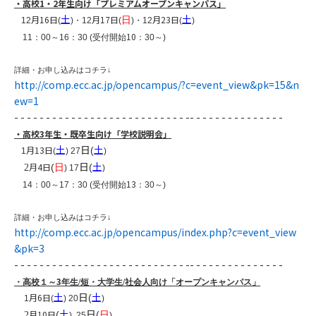
・高校
1・2
年生向け「
プレミアムオープンキャンパス
」
土
土
月16
日
月17
日
月23
日
日
12
(
)・12
(
)・12
(
)
10
11
：
00
～
16
：
30 (
受付開始
：
30
～
)
詳細・お申し込みはコチラ
↓
http://comp.ecc.ac.jp/opencampus/?c=event_view&pk=15&n
ew=1
- - - - - - - - - - - - - - - - - - - - - - - - - - - -- - - - - - - - - - - - - - -
・高校
3
年生・既卒生向け「
学校
説明会」
土
日
土
月13
日
(
1
(
) 27
)
​
日
土
月4
日
(
(
2
日
)
17
)
13
14
：
00
～
17
：
30 (
受付開始
：
30
～
)
詳細・お申し込みはコチラ
↓
http://comp.ecc.ac.jp/opencampus/index.php?c=event_view
&pk=3
- - - - - - - - - - - - - - - - - - - - - - - - - - - -- - - - - - - - - - - - - - -
3
・高校１～
年生/短・大学生/社会人向け「オープンキャンパス」
土
日
土
月6
日
(
1
(
) 20
)
土
日
月10
日
(
(
2
日
)
25
)