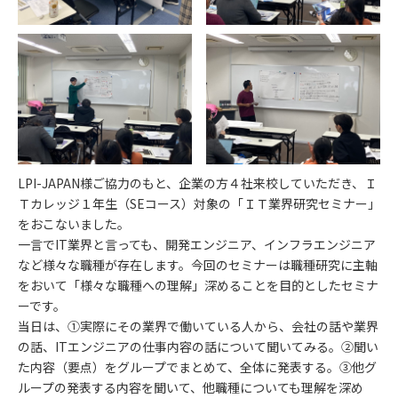
LPI-JAPAN様ご協力のもと、企業の方４社来校していただき、Ｉ
Ｔカレッジ１年生（SEコース）対象の「ＩＴ業界研究セミナー」
をおこないました。
一言でIT業界と言っても、開発エンジニア、インフラエンジニア
など様々な職種が存在します。今回のセミナーは職種研究に主軸
をおいて「様々な職種への理解」深めることを目的としたセミナ
ーです。
当日は、①実際にその業界で働いている人から、会社の話や業界
の話、ITエンジニアの仕事内容の話について聞いてみる。②聞い
た内容（要点）をグループでまとめて、全体に発表する。③他グ
ループの発表する内容を聞いて、他職種についても理解を深め