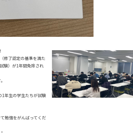
！
る（修了認定の基準を満た
試験）が1年間免除され
す。
の1年生の学生たちが試験
けて勉強をがんばってくだ
う！