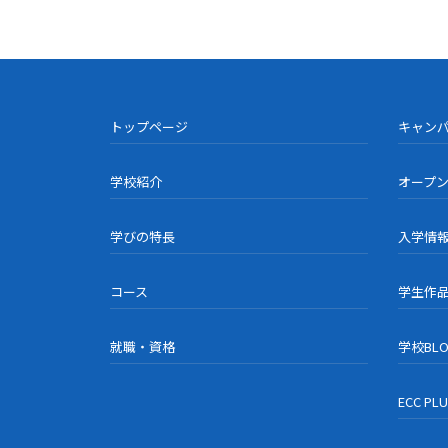
トップページ
キャン
学校紹介
オープ
学びの特長
入学情
コース
学生作
就職・資格
学校BL
ECC PL