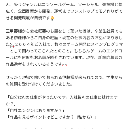
ん。扱うジャンルはコンソールゲーム、ソーシャル、遊技機と幅
広く、企画提案から開発、運営までワンストップでモノ作りがで
きる開発環境が自慢です
三甲野様
から会社概要のお話をして頂いた後は、卒業生社員でも
ある
伊藤様
からご自身の経歴・現在の仕事内容のお話がありまし
た
２００４年ご入社で、数々のゲーム開発にメインプログラマ
ーとして関わってこられたとのこと。もちろんゲームのエンドロ
ールにも何度もお名前が紹介されています。現在、新卒応募者の
作品選考もされているそうです
せっかく現場で働いておられる伊藤様が来られてので、学生から
の質問を受け付けてくださいました。
「自分はAIの仕事がやりたいです。入社後AIの仕事に就けます
か？」
「自社エンジンはありますか？」
「作品を見るポイントはどこですか？（私から）」