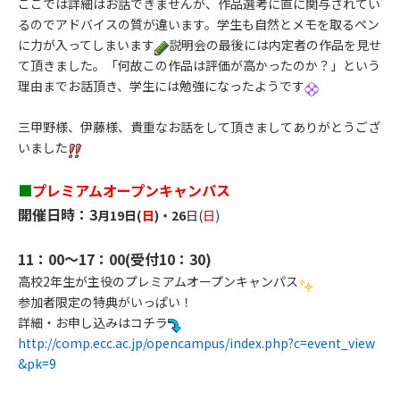
ここでは詳細はお話できませんが、作品選考に直に関与されてい
るのでアドバイスの質が違います。学生も自然とメモを取るペン
に力が入ってしまいます
説明会の最後には内定者の作品を見せ
て頂きました。「何故この作品は評価が高かったのか？」という
理由までお話頂き、学生には勉強になったようです
三甲野様、伊藤様、貴重なお話をして頂きましてありがとうござ
いました
■
プレミアムオープンキャンパス
開催日時：3
月19日(
日
)・26
日(
日
)
11：00～17：00(受付10：30)
高校2年生が主役のプレミアムオープンキャンパス
参加者限定の特典がいっぱい！
詳細・お申し込みはコチラ
http://comp.ecc.ac.jp/opencampus/index.php?c=event_view
&pk=9​