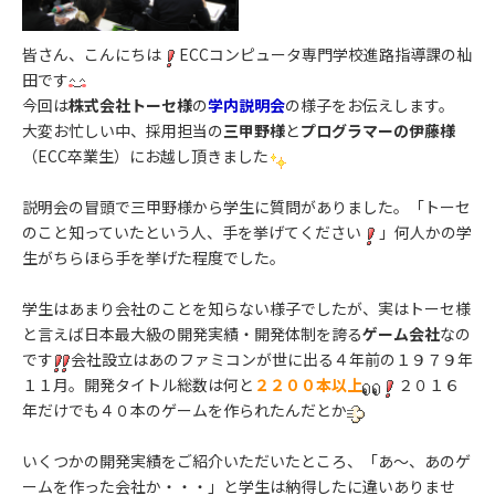
皆さん、こんにちは
ECCコンピュータ専門学校進路指導課の杣
田です
今回は
株式会社トーセ様
の
学内説明会
の様子をお伝えします。
大変お忙しい中、採用担当の
三甲野様
と
プログラマーの伊藤様
（ECC卒業生）にお越し頂きました
説明会の冒頭で三甲野様から学生に質問がありました。「トーセ
のこと知っていたという人、手を挙げてください
」何人かの学
生がちらほら手を挙げた程度でした。
学生はあまり会社のことを知らない様子でしたが、実はトーセ様
と言えば日本最大級の開発実績・開発体制を誇る
ゲーム会社
なの
です
会社設立はあのファミコンが世に出る４年前の１９７９年
１１月。開発タイトル総数は何と
２２００本以上
２０１６
年だけでも４０本のゲームを作られたんだとか
いくつかの開発実績をご紹介いただいたところ、「あ～、あのゲ
ームを作った会社か・・・」と学生は納得したに違いありませ