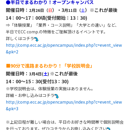
●半日でまるわかり！オープンキャンパス
開催日時：
）・3
）※これが最後
2月26日（
日
月11日（
土
14：00～17：00頃(受付開始：13：30)
⇒「体験授業」「業界・コース説明」「大学との違い」など、
半日でECC comp.の特徴をご理解頂けるイベントです。
詳しくはコチラ
http://comp.ecc.ac.jp/opencampus/index.php?c=event_view
&pk=2​
■90分で進路まるわかり！「学校説明会」
開催日時：
※これが最後
3月4日(
土
)
14：00～15：30(受付13：30)
※学校説明会は、体験授業の実施はありません。
詳細・お申し込みはコチラ
http://comp.ecc.ac.jp/opencampus/index.php?c=event_view
&pk=3​
※上記日程が難しい場合は、平日のお好きな時間帯で個別説明会
を行っております。ぜひコチラからお申し込みください