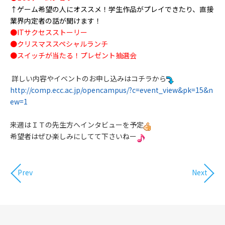
↑ゲーム希望の人にオススメ！学生作品がプレイできたり、直接
業界内定者の話が聞けます！
●ITサクセスストーリー
●クリスマススペシャルランチ
●スイッチが当たる！プレゼント抽選会
詳しい内容やイベントのお申し込みはコチラから
http://comp.ecc.ac.jp/opencampus/?c=event_view&pk=15&n
ew=1
来週はＩＴの先生方へインタビューを予定
希望者はぜひ楽しみにしてて下さいねー
Prev
Next