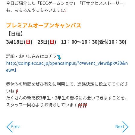
今日ご紹介した「ECCゲームショウ」「ITサクセスストーリー」
も、もちろんやっちゃいます
プレミアムオープンキャンパス
【日程】
3月18日(
日
) 25日(
日
) 11：00～16：30(受付10：30)
詳細・お申し込みはコチラ
http://comp.ecc.ac.jp/opencampus/?c=event_view&pk=20&n
ew=1
春休みの時間をぜひ有効に利用して、進路決定に役立ててくださ
いね
たくさんの新高校3年生・2年生の皆様にお会いできますことを、
スタッフ一同心よりお待ちしています
Prev
Next