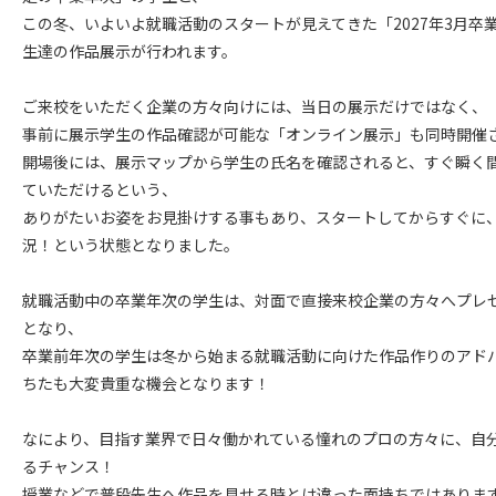
この冬、いよいよ就職活動のスタートが見えてきた「2027年3月卒
生達の作品展示が行われます。
ご来校をいただく企業の方々向けには、当日の展示だけではなく、
事前に展示学生の作品確認が可能な「オンライン展示」も同時開催
開場後には、展示マップから学生の氏名を確認されると、すぐ瞬く
ていただけるという、
ありがたいお姿をお見掛けする事もあり、スタートしてからすぐに
況！という状態となりました。
就職活動中の卒業年次の学生は、対面で直接来校企業の方々へプレ
となり、
卒業前年次の学生は冬から始まる就職活動に向けた作品作りのアド
ちたも大変貴重な機会となります！
なにより、目指す業界で日々働かれている憧れのプロの方々に、自
るチャンス！
授業などで普段先生へ作品を見せる時とは違った面持ちではありま