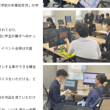
業予定の卒業前年次」の学
されており、
間に学生の展示へ向かっ
、イベント会場は大盛
ゼンする事ができる機会
バイスをいただける、ど
分の作品を見ていただけ
すが、いつも通り一生懸