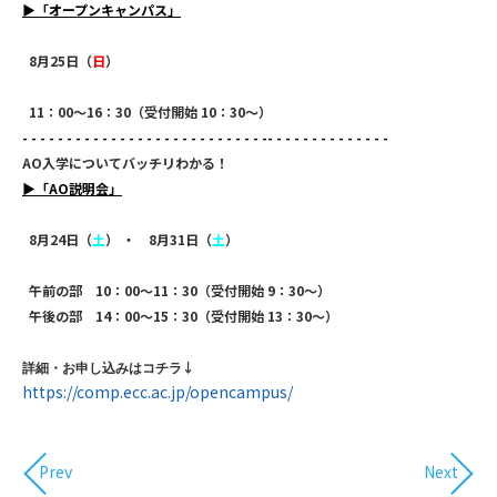
▶
「オープンキャンパス」
8
月25日（
日
）
11：00～16：30（受付開始 10：30～）
- - - - - - - - - - - - - - - - - - - - - - - - - - - -- - - - - - - - - - - - - -
AO入学についてバッチリわかる！
▶
「AO説明会」
8
月24日（
土
） ・ 8
月31日（
土
）
午前の部 10：00～11：30（受付開始 9：30～）
午後の部 14：00～15：30（受付開始 13：30～）
↓
詳細・お申し込みはコチラ
https://comp.ecc.ac.jp/opencampus/
Prev
Next