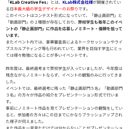
「
KLab Creative Fes
」とは、
KLab株式会社
様
が開催されてい
る日
本最大級の学生デザイナーのお祭り
です。
このイベントはコンテスト形式になっていて、「静止画部門」と
「動画部門」の２種類が存在しており、
弊校学生も毎年このイベ
ントの「静止画部門」に作品を応募しノミネート・優勝を狙って
います。
またイベント内では、豪華審査員によるトークセッションやライ
ブスカルプティング等も行われていて、
業界を目指す学生にとっ
ては様々勉強になることが多いイベントです。
昨年度は、最終選考まで弊校学生が入っていましたが、今年度は
残念ながらノミネートならず、イベントの観覧のみに行ってきま
した。
イベントでは、最終選考に残った「静止画部門５名」「動画部門
３名」の方々が作品の紹介をプレゼンテーション形式で行いま
す。
事前にノミネート作品を見てプレゼンテーションの観覧をしてい
ると、参加者の方々はこの日までにかなりブラッシュアップされ
た様子が伺えました。
また作品を一見見ただけでは分からないことがプレゼンテーショ