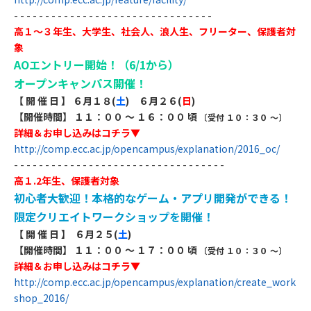
- - - - - - - - - - - - - - - - - - - - - - - - - - - - - - - -
高１～３年生、大学生、社会人、浪人生、フリーター、保護者対
象
AOエントリー開始！（6/1から）
オープンキャンパス開催！
【 開 催 日 】
６
月１８
(
土
)
６月２６
(
日
)
【開催時間】 １１：００ ～ １６：００ 頃
〔受付 １０：３０ ～〕
詳細＆お申し込みはコチラ▼
http://comp.ecc.ac.jp/opencampus/explanation/2016_oc/
​- - - - - - - - - - - - - - - - - - - - - - - - - - - - - - - - - -
高１.2年生、保護者対象
初心者大歓迎！本格的なゲーム・アプリ開発ができる！
限定クリエイトワークショップを開催！
【 開 催 日 】
６
月２５
(
土
)
【開催時間】 １１：００ ～ １７：００ 頃
〔受付 １０：３０ ～〕
詳細＆お申し込みはコチラ▼
http://comp.ecc.ac.jp/opencampus/explanation/create_work
shop_2016/