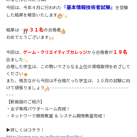
『基本情報技術者試験』
今回は、今年４月に行われた
を受験
した結果を報告いたします
３１名
結果は…
の合格者
おめでとうございます
１９名
今回は、
ゲーム・クリエイティブカレッジ
から合格者が
出ました
合格した学生は、この勢いでさらなる上位の資格取得をめざして
ください
また、残念ながら今回は不合格だった学生は、１０月の試験に向
けて頑張りましょう
​- - - - - - - - - - - - - - - - - - - - - - - - - - - - -
- - -
【新施設のご紹介】
・女子専用パウダールーム完成！
・ネットワーク開発教室 ＆ システム開発教室完成！
▶詳しくはコチラ！
http://comp.ecc.ac.jp/feature/facility/