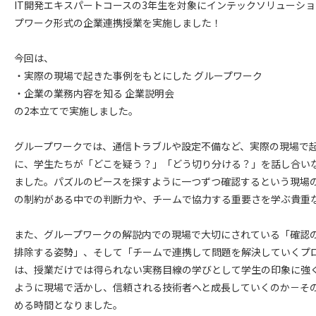
IT開発エキスパートコースの3年生を対象にインテックソリューシ
プワーク形式の企業連携授業を実施しました！
今回は、
・実際の現場で起きた事例をもとにした グループワーク
・企業の業務内容を知る 企業説明会
の2本立てで実施しました。
グループワークでは、通信トラブルや設定不備など、実際の現場で
に、学生たちが「どこを疑う？」「どう切り分ける？」を話し合い
ました。パズルのピースを探すように一つずつ確認するという現場
の制約がある中での判断力や、チームで協力する重要さを学ぶ貴重
また、グループワークの解説内での現場で大切にされている「確認
排除する姿勢」、そして「チームで連携して問題を解決していくプ
は、授業だけでは得られない実務目線の学びとして学生の印象に強く
ように現場で活かし、信頼される技術者へと成長していくのか－そ
める時間となりました。