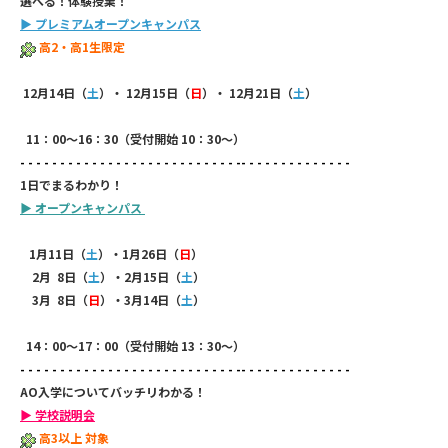
選べる！体験授業！
▶
プレミアムオープンキャンパス
高2・高1生限定
12
月14日（
土
）・ 12月15日（
日
）・ 12月21日（
土
）
11：00～16：30（受付開始 10：30～）
- - - - - - - - - - - - - - - - - - - - - - - - - - - -- - - - - - - - - - - - - -
1日でまるわかり！
▶
オープンキャンパス
1
月11日（
土
）・1月26日（
日
）
2月 8日（
土
）・2月15日（
土
）
3月 8日（
日
）・3月14日（
土
）
14：00～17：00（受付開始 13：30～）
- - - - - - - - - - - - - - - - - - - - - - - - - - - -- - - - - - - - - - - - - -
AO入学についてバッチリわかる！
▶ 学校説明会
高3以上 対象