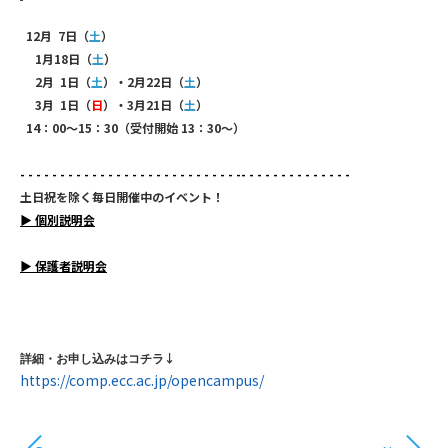
12月 7日（
土
）
1月18日（
土
）
2月 1日（
土
）・2月22日（
土
）
3月 1日（
日
）・3月21日（
土
）
14：00～15：30（受付開始 13：30～）
- - - - - - - - - - - - - - - - - - - - - - - - - - - -- - - - - - - - - - - - - -
土日祝を除く毎日開催中のイベント！
▶
個別説明会
▶
保護者説明会
↓
詳細・お申し込みはコチラ
https://comp.ecc.ac.jp/opencampus/