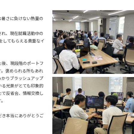
な暑さに負けない熱量の
され、現在就職活動中の
スをしてもらえる貴重なイ
た後、現段階のポートフ
す。褒められる所もあれ
っかりブラッシュアップ
いる光景がとても印象的
士で反省会、情報交換し
す。
だき本当にありがとうご