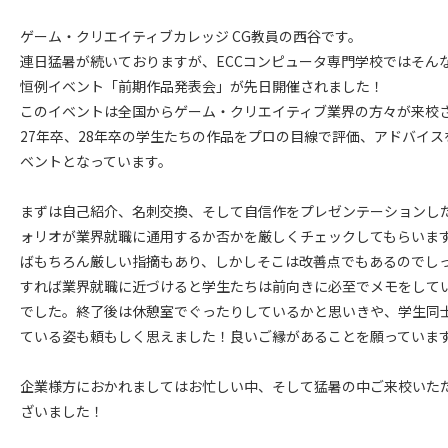
ゲーム・クリエイティブカレッジ CG教員の西谷です。
連日猛暑が続いておりますが、ECCコンピュータ専門学校ではそん
恒例イベント「前期作品発表会」が先日開催されました！
このイベントは全国からゲーム・クリエイティブ業界の方々が来校
27年卒、28年卒の学生たちの作品をプロの目線で評価、アドバイ
ベントとなっています。
まずは自己紹介、名刺交換、そして自信作をプレゼンテーションし
ォリオが業界就職に通用するか否かを厳しくチェックしてもらいま
ばもちろん厳しい指摘もあり、しかしそこは改善点でもあるのでし
すれば業界就職に近づけると学生たちは前向きに必至でメモをして
でした。終了後は休憩室でぐったりしているかと思いきや、学生同
ている姿も頼もしく思えました！良いご縁があることを願っていま
企業様方におかれましてはお忙しい中、そして猛暑の中ご来校いた
ざいました！