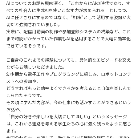
AIについてのお話も興味深く、「これからはAIの時代であり、す
べての社会人に生成AIを使いこなす力が求められる」としつつ、
AIに任せきりにするのではなく、“相棒”として活用する姿勢が大
切だと強調されていました。
実際に、配信用動画の制作や参加登録システムの構築など、これ
まで時間がかかっていた作業もAIを活用することで大幅に効率化
できているそうです。
ご自身のこれまでの経験についても、具体的なエピソードを交え
ながらお話しいただきました。
幼少期から電子工作やプログラミングに親しみ、ロボットコンテ
ストへの参加や、
どうすればもっと効率よくできるかを考えること自体を楽しんで
こられたそうです。
その頃に学んだ内容が、今の仕事にも活かすことができるという
お話や、
「自分の好きや楽しいを大切にしてほしい」というメッセージ
は、これから進路を考える学生たちの心に強く残ったように感じ
ます。
今回のセミナーを通して、学生たちはIT業界の幅広さや、技術と