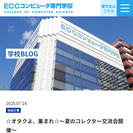
留学生は
こちら
学校BLOG
2025.07.14
学校行事
☆オタクよ、集まれ☆～夏のコレクター交流会開
催～