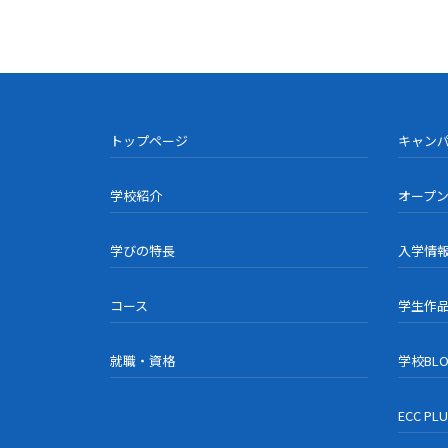
トップページ
キャン
学校紹介
オープ
学びの特長
入学情
コース
学生作
就職・資格
学校BL
ECC PL