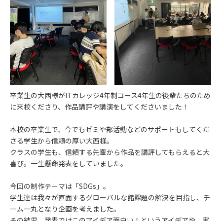
卒業生の大西様がITカレッジ4年制コース4年生の後輩たちのため
に来校くださり、作品講評や講演をしてくださいました！
本校の卒業生で、今でもゼミや部活動などのサポートもしてくだ
さる学生から信頼の厚い大西様。
クラスの学生も、信頼する先輩から作品を講評してもらえると大
喜び。一生懸命発表をしていました。
今回の制作テーマは「SDGs」。
学生達は我々が直面するグローバルな諸課題の解決を目指し、チ
ーム一丸となり企画を考えました。
その結果、発表ではこのアイデア面白い！というアイデアや、実