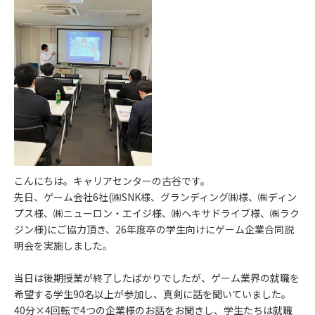
こんにちは。キャリアセンターの古谷です。
先日、ゲーム会社6社(㈱SNK様、グランディング㈱様、㈱ディン
プス様、㈱ニューロン・エイジ様、㈱ヘキサドライブ様、㈱ラク
ジン様)にご協力頂き、26年度卒の学生向けにゲーム企業合同説
明会を実施しました。
当日は後期授業が終了したばかりでしたが、ゲーム業界の就職を
希望する学生90名以上が参加し、真剣に話を聞いていました。
40分×4回転で4つの企業様のお話をお聞きし、学生たちは就職