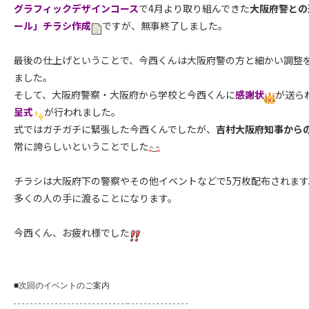
グラフィックデザインコース
で4月より取り組んできた
大阪府警との
ール」チラシ作成
ですが、無事終了しました。
最後の仕上げということで、今西くんは大阪府警の方と細かい調整
ました。
そして、大阪府警察・大阪府から学校と今西くんに
感謝状
が送ら
呈式
が行われました。
式ではガチガチに緊張した今西くんでしたが、
吉村大阪府知事から
常に誇らしいということでした
チラシは大阪府下の警察やその他イベントなどで5万枚配布されます
多くの人の手に渡ることになります。
今西くん、お疲れ様でした
■次回のイベントのご案内
- - - - - - - - - - - - - - - - - - - - - - - - - - - -- - - - - - - - - - - - - - -