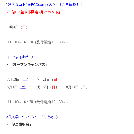
“
好きなコト”をECCcomp.の学生と1日体験！
！
・
「高２生以下限定8月イベント」
8月4日（
日
）
11：00～16：30（受付開始 10：30～）
- - - - - - - - - - - - - - - - - - - - - - - - - - - -- - - - - - - - - - - - - - -
1日でまるわかり！
・
「
オープンキャンパス」
7月13日（
土
）・
7
月21日（
日
）
8月3日（
土
）・
8
月18日（
日
）・ 8
月25日（
日
）
11：00～16：30（受付開始 10：30～）
- - - - - - - - - - - - - - - - - - - - - - - - - - - -- - - - - - - - - - - - - - -
AO入学についてバッチリわかる！
・
「
AO説明会」