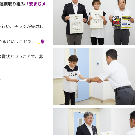
連携取り組み
「安まちメ
を行い、チラシが完成し
れるということで、
贈
の賞状
ということで、非
。