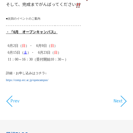
そして、完成までがんばってください
■次回のイベントのご案内
- - - - - - - - - - - - - - - - - - - - - - - - - - - -- - - - - - - - - - - - - - -
・
「6月 オープンキャンパス」
6月2日（
日
）・ 6月9日（
日
）
土
6月15日（
）・ 6月23日（
日
）
11：00～16：30（受付開始10：30～）
詳細・お申し込みはコチラ
↓
https://comp.ecc.ac.jp/opencampus/
Prev
Next