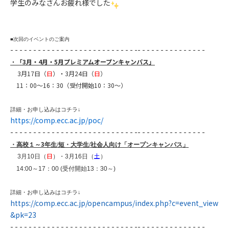
学生のみなさんお疲れ様でした
■次回のイベントのご案内
- - - - - - - - - - - - - - - - - - - - - - - - - - - -- - - - - - - - - - - - - - -
・
「3月・4月・5月プレミアムオープンキャンパス」
3月17日（
日
）・3月24日（
日
）
11：00～16：30（受付開始10：30～）
詳細・お申し込みはコチラ
↓
https://comp.ecc.ac.jp/poc/
- - - - - - - - - - - - - - - - - - - - - - - - - - - -- - - - - - - - - - - - - - -
3
・高校１～
年生/短・大学生/社会人向け「オープンキャンパス」
日
土
3月10日（
）・3月16日（
）
14:00
～
17
：
00 (
受付開始
13
：
30
～
)
詳細・お申し込みはコチラ
↓
https://comp.ecc.ac.jp/opencampus/index.php?c=event_view
&pk=23
- - - - - - - - - - - - - - - - - - - - - - - - - - - -- - - - - - - - - - - - - - -