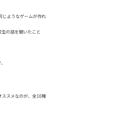
同じようなゲームが作れ
校生の話を聞いたこと
で、
オススメなのが、全10種