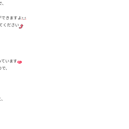
で、
ができますよ
てください
っています
ので、
に、