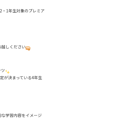
校2・1年生対象のプレミア
お越しください
ンツ
定が決まっている4年生
的な学習内容をイメージ