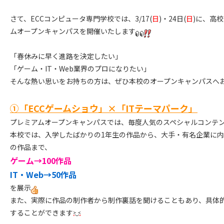
さて、ECCコンピュータ専門学校では、3/17(
日
)・24日(
日
)に、高
ムオープンキャンパスを開催いたします
「春休みに早く進路を決定したい」
「ゲーム・IT・Web業界のプロになりたい」
そんな熱い思いをお持ちの方は、ぜひ本校のオープンキャンパスへ
①「ECCゲームショウ」×「ITテーマパーク」
プレミアムオープンキャンパスでは、毎度人気のスペシャルコンテ
本校では、入学したばかりの1年生の作品から、大手・有名企業に内
の作品まで、
ゲーム→100作品
IT・Web→50作品
を展示
また、実際に作品の制作者から制作裏話を聞けることもあり、具体
することができます