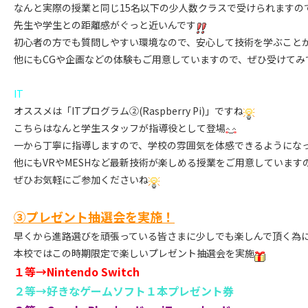
なんと実際の授業と同じ15名以下の少人数クラスで受けられますの
先生や学生との距離感がぐっと近いんです
初心者の方でも質問しやすい環境なので、安心して技術を学ぶこと
他にもCGや企画などの体験もご用意していますので、ぜひ受けてみ
IT
オススメは「ITプログラム②(Raspberry Pi)」ですね
こちらはなんと学生スタッフが指導役として登場
一から丁寧に指導しますので、学校の雰囲気を体感できるようにな
他にもVRやMESHなど最新技術が楽しめる授業をご用意しています
ぜひお気軽にご参加くださいね
③プレゼント抽選会を実施！
早くから進路選びを頑張っている皆さまに少しでも楽しんで頂く為
本校ではこの時期限定で楽しいプレゼント抽選会を実施
１等→Nintendo Switch
２等→好きなゲームソフト１本プレゼント券