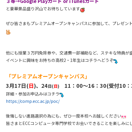
３等→Google Playカード or iTunesカード
と豪華景品盛り沢山でお待ちしています
ぜひ皆さまもプレミアムオープンキャンパスに参加して、プレゼン
他にも授業３万円免除券や、交通費一部補助など、ステキな特典が
イベントに興味をお持ちの高校2・1年生はコチラへどうぞ
「プレミアムオープンキャンパス」
3月17日(
日
)、24
11：00～16：30(受付10：3
日(
日
)
詳細・参加お申込みはコチラ
https://comp.ecc.ac.jp/poc/
後悔しない進路選択の為にも、ぜひ一度本校へお越しください
皆さまとECCコンピュータ専門学校でお会いできることを楽しみに