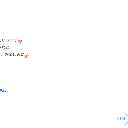
ていきます
りなど、
で、お楽しみに
k=23
Next