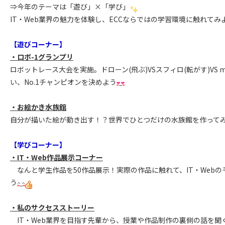
⇒今年のテーマは「遊び」×「学び」
IT・Web業界の魅力を体験し、ECCならではの学習環境に触れてみ
【遊びコーナー】
・ロボ-1グランプリ
ロボットレース大会を実施。ドローン(飛ぶ)VSスフィロ(転がす)VS m
い、No.1チャンピオンを決めよう
・お絵かき水族館
自分が描いた絵が動き出す！？世界でひとつだけの水族館を作って
【学びコーナー】
・IT・Web作品展示コーナー
なんと学生作品を50作品展示！実際の作品に触れて、IT・Web
う
・私のサクセスストーリー
IT・Web業界を目指す先輩から、授業や作品制作の裏側の話を聞