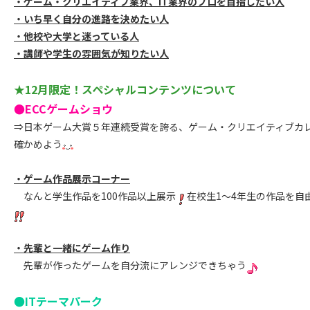
・ゲーム・クリエイティブ業界、IT業界のプロを目指したい人
・いち早く自分の進路を決めたい人
・他校や大学と迷っている人
・講師や学生の雰囲気が知りたい人
★12月限定！スペシャルコンテンツについて
●ECCゲームショウ
⇒日本ゲーム大賞５年連続受賞を誇る、ゲーム・クリエイティブカ
確かめよう
・ゲーム作品展示コーナー
なんと学生作品を100作品以上展示
在校生1～4年生の作品を自
・先輩と一緒にゲーム作り
先輩が作ったゲームを自分流にアレンジできちゃう
●ITテーマパーク