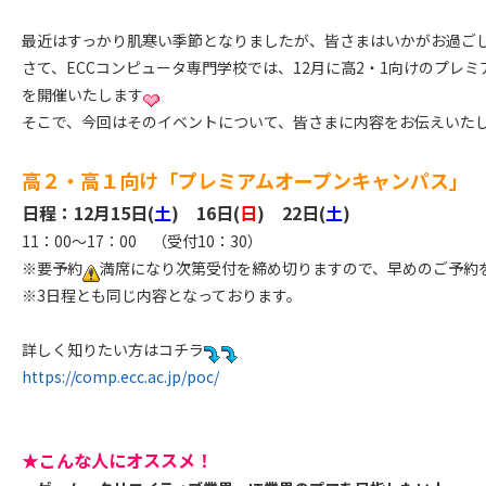
最近はすっかり肌寒い季節となりましたが、皆さまはいかがお過ご
さて、ECCコンピュータ専門学校では、12月に高2・1向けのプレ
を開催いたします
そこで、今回はそのイベントについて、皆さまに内容をお伝えいた
高２・高１向け「プレミアムオープンキャンパス」
日程：12月15日(
土
) 16日(
日
) 22日(
土
)
11：00～17：00 （受付10：30）
※要予約
満席になり次第受付を締め切りますので、早めのご予約
※3日程とも同じ内容となっております。
詳しく知りたい方はコチラ
https://comp.ecc.ac.jp/poc/
★こんな人にオススメ！