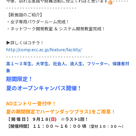
今後、訪れる進路や就職活動に役立てればと思います
​- - - - - -
- - - - - - - - - - - - - - - - - - - - - - - - - -
【新施設のご紹介】
・女子専用パウダールーム完成！
・ネットワーク開発教室 ＆ システム開発教室完成！
▶詳しくはコチラ！
http://comp.ecc.ac.jp/feature/facility/
- - - - - - - - - - - - - - - - - - - - - - - - - - - - - - - -
高１～３年生、大学生、社会人、浪人生、フリーター、保護者対
象
期間限定！
夏のオープンキャンパス開催！
AOエントリー受付中！
夏の期間限定でハーゲンダッツプラス1をご用意！
【 開 催 日 】
９
月１８
(
日
) ※ラスト1回！
【開催時間】 １１：００ ～ １６：００ 頃
〔受付 １０：３０ ～〕