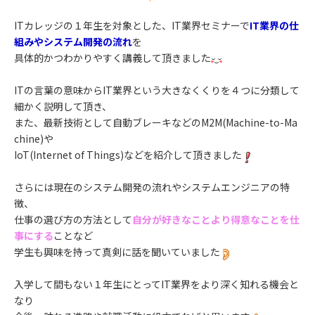
ITカレッジの１年生を対象とした、IT業界セミナーで
IT業界の仕
組みやシステム開発の流れ
を
具体的かつわかりやすく講義して頂きました
ITの言葉の意味からIT業界という大きなくくりを４つに分類して
細かく説明して頂き、
また、最新技術として自動ブレーキなどのM2M(Machine-to-Ma
chine)や
IoT(Internet of Things)などを紹介して頂きました
さらには現在のシステム開発の流れやシステムエンジニアの特
徴、
仕事の選び方の方法として
自分が好きなことより得意なことを仕
事にする
ことなど
学生も興味を持って真剣に話を聞いていました
入学して間もない１年生にとってIT業界をより深く知れる機会と
なり