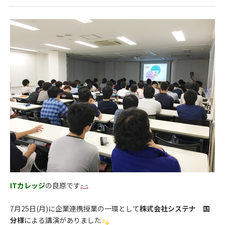
ITカレッジ
の良原です
7月25日(月)に企業連携授業の一環として
株式会社システナ 国
分様
による講演がありました