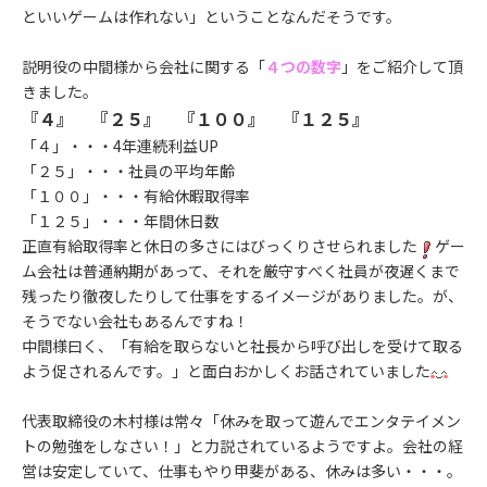
といいゲームは作れない」ということなんだそうです。
説明役の中間様から会社に関する「
４つの数字
」をご紹介して頂
きました。
『４』 『２５』 『１００』 『１２５』
「４」・・・4年連続利益UP
「２５」・・・社員の平均年齢
「１００」・・・有給休暇取得率
「１２５」・・・年間休日数
正直有給取得率と休日の多さにはびっくりさせられました
ゲー
ム会社は普通納期があって、それを厳守すべく社員が夜遅くまで
残ったり徹夜したりして仕事をするイメージがありました。が、
そうでない会社もあるんですね！
中間様曰く、「有給を取らないと社長から呼び出しを受けて取る
よう促されるんです。」と面白おかしくお話されていました
代表取締役の木村様は常々「休みを取って遊んでエンタテイメン
トの勉強をしなさい！」と力説されているようですよ。会社の経
営は安定していて、仕事もやり甲斐がある、休みは多い・・・。