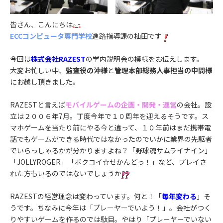
皆さん、こんにちは
ECCコンピュータ専門学校
進路指導課の杣田です
今回は
株式会社RAZEST
の学内説明会の模様をお伝えします。
大変お忙しい中、
監査役の沖様
と
管理本部総務人事担当の中間様
にお越し頂きました。
RAZESTと言えば
モバイルゲームの企画・開発・運営
の会社。設
立は２００６年7月。丁度今年で１０周年を迎えるそうです。ス
マホゲームを当たり前にやる今と違って、１０年前はまだ携帯電
話でもゲームができる時代ではなかったのでいかに業界の先駆者
でいらっしゃるかが分かりますよね？「野球魂サムライナイン」
「JOLLYROGER」「ボクコイ☆せかんどっ！」など、プレイさ
れた方もいるのではないでしょうか
RAZESTの経営理念は変わっています。何と！「
毎年変わる
」そ
うです。ちなみに今年は「プレーヤーでいよう！」。会社がつく
りやすいゲームを作るのでは駄目。やはり「プレーヤーでいない