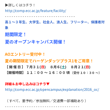
▶詳しくはコチラ！
http://comp.ecc.ac.jp/feature/facility/
- - - - - - - - - - - - - - - - - - - - - - - - - - - - - - - -
高１～３年生、大学生、社会人、浪人生、フリーター、保護者対
象
期間限定！
夏のオープンキャンパス開催！
AOエントリー受付中！
夏の期間限定でハーゲンダッツプラス1をご用意！
【 開 催 日 】
７
月３１
(
日
) ８
月６
(
土
) ８
月２１
(
日
)
【開催時間】 １１：００ ～ １６：００ 頃
〔受付 １０：３０ ～〕
詳細＆お申し込みはコチラ▼
http://comp.ecc.ac.jp/opencampus/explanation/2016_oc/
（ すべて、要予約／参加無料／交通費一部補助あり ）
​- - - - - - - - - - - - - - - - - - - - - - - - - - - - - - - - - -