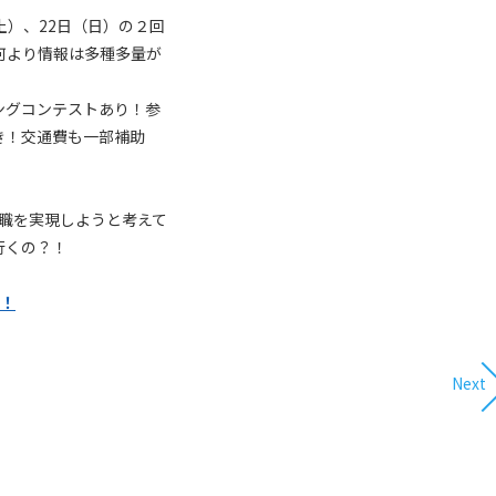
土）、22日（日）の２回
何より情報は多種多量が
ングコンテストあり！参
き！交通費も一部補助
職を実現しようと考えて
行くの？！
！
Next