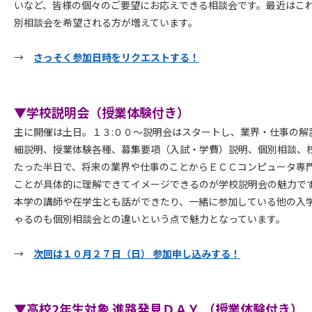
い
など、皆様の個々のご要望にお応えできる相談会です。最近はこ
別相談会を希望される方が増えています。
→
さっそく参加日時をリクエストする！
▼学校説明会（授業体験付き）
主に開催は土日。１３:００～説明会はスタートし、業界・仕事の解
細説明、授業体験各種、募集要項（入試・学費）説明、個別相談、
たった半日で、将来の業界や仕事のことからＥＣＣコンピュータ専
ことが具体的に理解できてイメージできるのが学校説明会の魅力で
本学の講師や在学生とも話ができたり、一緒に参加している他の入
ゃるのも個別相談会との違いという点で魅力となっています。
→
次回は１０月２７日（日） 参加申し込みする！
▼高校2年生対象 進路発見ＤＡＹ （授業体験付き）