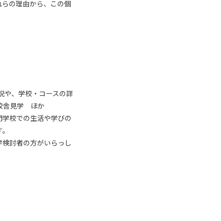
れらの理由から、この個
説や、学校・コースの詳
校舎見学 ほか
門学校での生活や学びの
す。
学検討者の方がいらっし