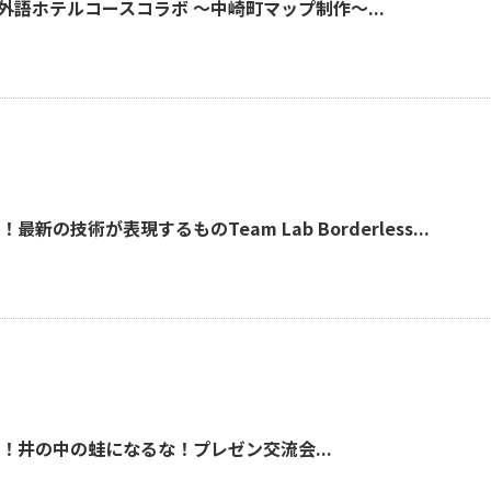
語ホテルコースコラボ ～中崎町マップ制作～...
の技術が表現するものTeam Lab Borderless...
！井の中の蛙になるな！プレゼン交流会...