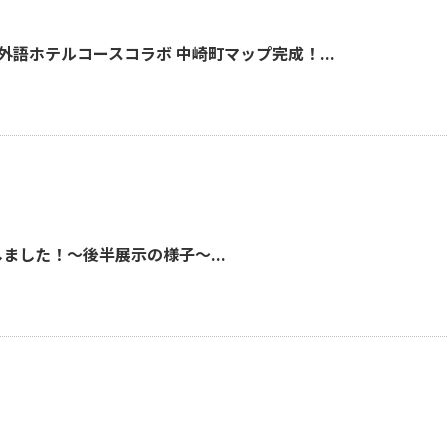
語ホテルコースコラボ 中崎町マップ完成！...
展しました！～後半展示の様子～...