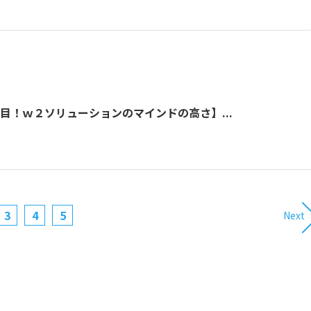
目！ｗ２ソリューションのマインドの高さ】...
3
4
5
Next