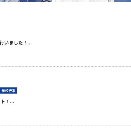
いました！...
学校行事
！...