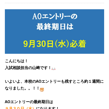
こんにちは！
入試相談担当の山﨑です！
AO
いよいよ、本校の
エントリーも残すところ約１週間に
なりました。。！！
AO
エントリーの最終期日は
３０
９月
日（水）
になります！