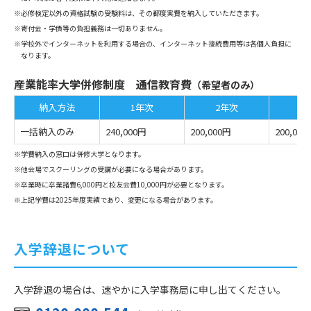
※必修検定以外の資格試験の受験料は、その都度実費を納入していただきます。
※寄付金・学債等の負担義務は一切ありません。
※学校外でインターネットを利用する場合の、インターネット接続費用等は各個人負担に
なります。
産業能率大学併修制度 通信教育費
（希望者のみ）
納入方法
1年次
2年次
3
一括納入のみ
240,000円
200,000円
200,000
※学費納入の窓口は併修大学となります。
※他会場でスクーリングの受講が必要になる場合があります。
※卒業時に卒業諸費6,000円と校友会費10,000円が必要となります。
※上記学費は2025年度実績であり、変更になる場合があります。
入学辞退について
入学辞退の場合は、速やかに入学事務局に申し出てください。