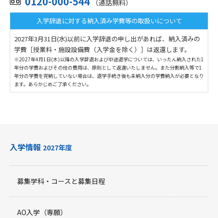
0120-000-544
（通話無料）
入学辞退に対する納入済み学費等の取扱いについて
2027年3月31日(水)以前に入学辞退の申し出があれば、納入済みの
学費［授業料・施設設備費（入学金を除く）］は返還します。
※2027年4月1日(木)以降の入学辞退および中途退学については、いったん納入された1
年分の学費およびその他の費用は、原則として返還いたしません。また分割納入等で1
年分の学費を完納していない場合は、退学手続き後も未納入分の学費納入が必要となり
ます。あらかじめご了承ください。
入学情報
2027年度
募集学科・コースと募集日程
AO入学（専願）