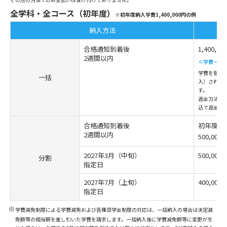
全学科・全コース（初年度）
※初年度納入学費1,400,000円の例
納入方法
合格通知到着後
1,400,00
2週間以内
＜学費一括
学費を指定
一括
入）された方
す。
返金方法：
込で返金し
合格通知到着後
初年度学
2週間以内
500,000
2027年3月（中旬）
500,000
分割
指定日
2027年7月（上旬）
400,000
指定日
※
学費減免制度による学費減免および各種奨学金制度の対応は、一括納入の場合は決定減
免額等の相当額を差し引いた学費を請求します。一括納入後に学費減免額等に変更が生