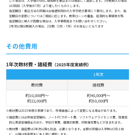
じた場合は、入学後の6月に相当額を振込または現金にて返金します。3分割納入の場合
は3回目（入学後の7月）より差し引くものとします。
指定期日・振込方法の詳細は合格通知同封の入学手続き要項にて案内します。また、指
定期日の変更についてはご相談に応じます。教育ローンの審査、経済的な事情発生等、
指定期日に納入が困難な場合は、入学事務局までお問い合わせください。
2年次以降分割納入の場合、2分割（3月・7月）のお支払いとなります
その他費用
1年次教材費・諸経費
（2025年度実績例）
1年次
教材費
諸経費
約10,000円～
約40,000円～
約22,000円
約50,000円
※教材費は2025年度の実績であり、市場価格によって変更になる場合があります。
※諸経費には必修検定受験料、ノートPCサポート費、ソフトウェアライセンス費、授業目
的公衆送信補償金のほか、学校行事費、健康診断費、印刷複写費などが含まれます。
※教材費・諸経費は2年次以降も別途、必要となります。金額の詳細は入学時は3月上旬
に、以降は各年度末に本人宛に通知します。