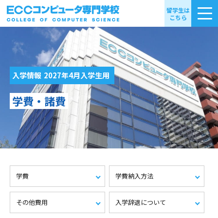
留学生は
こちら
入学情報
2027年4月入学生用
学費・諸費
学費
学費納入方法
その他費用
入学辞退について