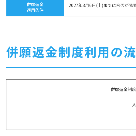
併願返金
2027年3月6日(土)までに合否が
適用条件
併願返金制度利用の
併願返金制