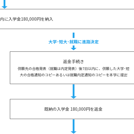
に入学金180,000円を納入
大学･短大･就職に
進路決定
返金手続き
併願先の合格発表（就職は内定発表）後7日以内に、併願した大学･短
大の合格通知のコピーあるいは就職内定通知のコピーを本学に提出
既納の入学金 180,000円を返金