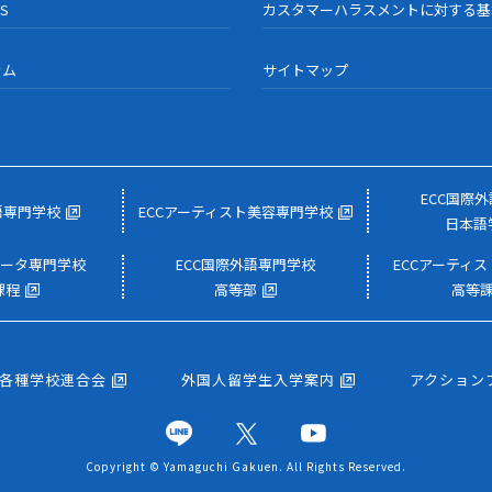
US
カスタマーハラスメントに対する基
ラム
サイトマップ
ECC国際
語専門学校
ECCアーティスト美容専門学校
日本語
ュータ専門学校
ECC国際外語専門学校
ECCアーティ
課程
高等部
高等
校各種学校連合会
外国人留学生入学案内
アクション
Copyright © Yamaguchi Gakuen. All Rights Reserved.