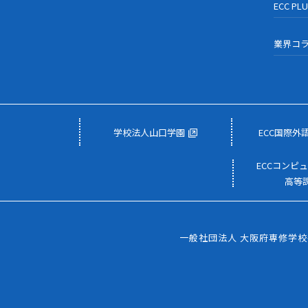
ECC PL
業界コ
学校法人山口学園
ECC国際外
ECCコンピ
高等
一般社団法人 大阪府専修学