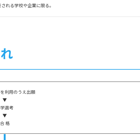
発表される学校や企業に限る。
流れ
度を利用のうえ出願
▼
入学選考
▼
合 格