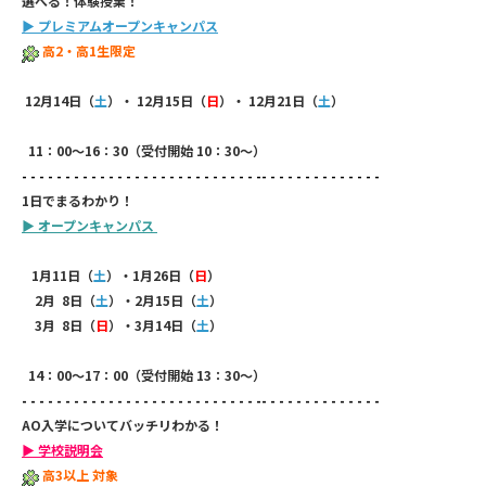
選べる！体験授業！
▶
プレミアムオープンキャンパス
高2・高1生限定
12
月14日（
土
）・ 12月15日（
日
）・ 12月21日（
土
）
11：00～16：30（受付開始 10：30～）
- - - - - - - - - - - - - - - - - - - - - - - - - - - -- - - - - - - - - - - - - -
1日でまるわかり！
▶
オープンキャンパス
1
月11日（
土
）・1月26日（
日
）
2月 8日（
土
）・2月15日（
土
）
3月 8日（
日
）・3月14日（
土
）
14：00～17：00（受付開始 13：30～）
- - - - - - - - - - - - - - - - - - - - - - - - - - - -- - - - - - - - - - - - - -
AO入学についてバッチリわかる！
▶ 学校説明会
高3以上 対象