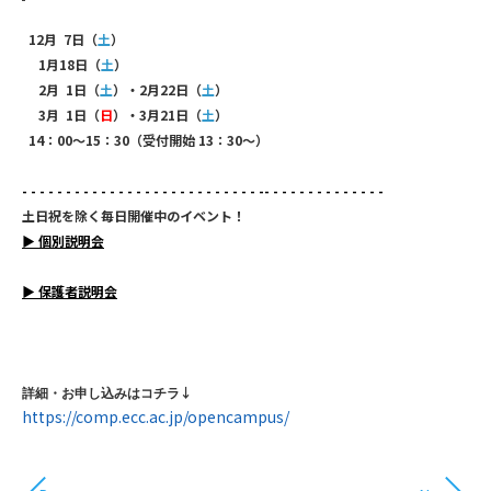
12月 7日（
土
）
1月18日（
土
）
2月 1日（
土
）・2月22日（
土
）
3月 1日（
日
）・3月21日（
土
）
14：00～15：30（受付開始 13：30～）
- - - - - - - - - - - - - - - - - - - - - - - - - - - -- - - - - - - - - - - - - -
土日祝を除く毎日開催中のイベント！
▶
個別説明会
▶
保護者説明会
↓
詳細・お申し込みはコチラ
https://comp.ecc.ac.jp/opencampus/