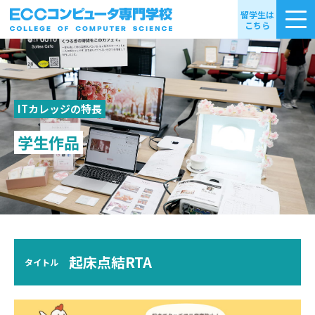
留学生は
こちら
ITカレッジの特長
学生作品
起床点結RTA
タイトル