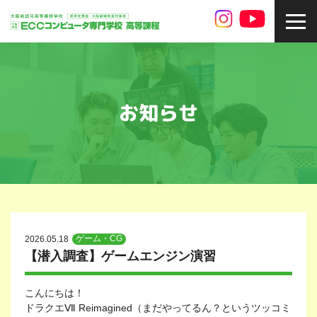
toggl
navig
お知らせ
ゲーム・CG
2026.05.18
【潜入調査】ゲームエンジン演習
こんにちは！
ドラクエⅦ Reimagined（まだやってるん？というツッコミ