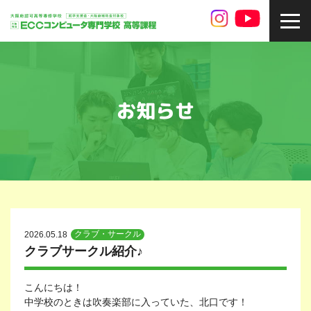
toggl
navig
お知らせ
クラブ・サークル
2026.05.18
クラブサークル紹介♪
こんにちは！
中学校のときは吹奏楽部に入っていた、北口です！