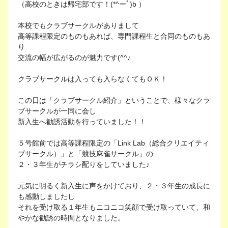
（高校のときは帰宅部です！(*^ーﾟ)b ）
本校でもクラブサークルがありまして
高等課程限定のものもあれば、専門課程生と合同のものもあ
り
交流の幅が広がるのが魅力です(^^♪
クラブサークルは入っても入らなくてもＯＫ！
この日は「クラブサークル紹介」ということで、様々なクラ
ブサークルが一同に会し
新入生へ勧誘活動を行っていました！！
５号館前では高等課程限定の「Link Lab（総合クリエイティ
ブサークル）」と「競技麻雀サークル」の
２・３年生がチラシ配りをしていました♪
元気に明るく新入生に声をかけており、２・３年生の成長に
も感動しましたし
それを受け取る１年生もニコニコ笑顔で受け取っていて、和
やかな勧誘の時間となりました。