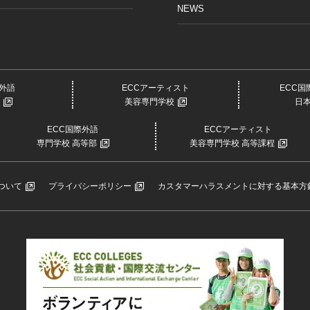
NEWS
際外語
ECCアーティスト
ECC
美容専門学校
日
ECC国際外語
ECCアーティスト
専門学校 高等部
美容専門学校 高等課程
ついて
プライバシーポリシー
カスタマーハラスメントに対する基本方