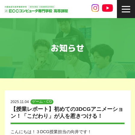
toggl
navig
お知らせ
ゲーム・CG
2025.11.04
【授業レポート】初めての3DCGアニメーショ
ン！「こだわり」が人を惹きつける！
こんにちは！３DCG授業担当の向井です！