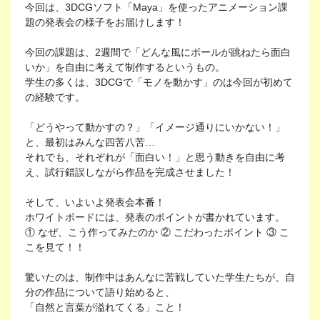
今回は、3DCGソフト「Maya」を使ったアニメーション課
題の発表会の様子をお届けします！
今回の課題は、2週間で「どんな風にボールが跳ねたら面白
いか」を自由に考えて制作するというもの。
学生の多くは、3DCGで「モノを動かす」のは今回が初めて
の経験です。
「どうやって動かすの？」「イメージ通りにいかない！」
と、最初はみんな四苦八苦…
それでも、それぞれが「面白い！」と思う動きを自由に考
え、試行錯誤しながら作品を完成させました！
そして、いよいよ発表会本番！
ホワイトボードには、発表のポイントが書かれています。
① なぜ、こう作ってみたのか ② こだわったポイント ③ こ
こを見て！！
驚いたのは、制作中はあんなに苦戦していた学生たちが、自
分の作品について語り始めると、
「自然と言葉が溢れてくる」こと！