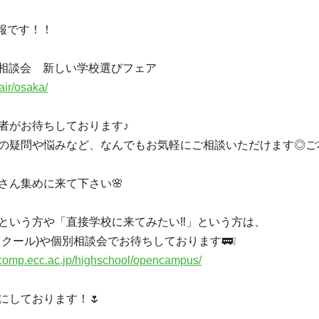
報です！！
路相談会 新しい学校選びフェア
air/osaka/
者がお待ちしております♪
の疑問や悩みなど、なんでもお気軽にご相談いただけます◎ご
さん集めに来て下さい🌸
」という方や「直接学校に来てみたい‼」という方は、
クール)や個別相談会でお待ちしております🚃❕
//comp.ecc.ac.jp/highschool/opencampus/
にしております！🌷