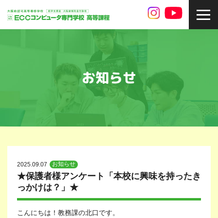
toggl
navig
お知らせ
お知らせ
2025.09.07
★保護者様アンケート「本校に興味を持ったき
っかけは？」★
こんにちは！教務課の北口です。