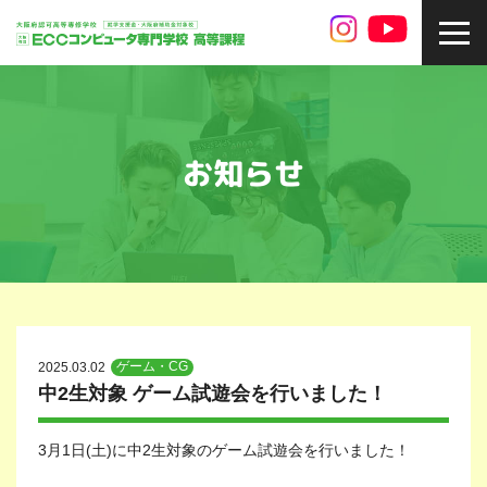
toggl
navig
お知らせ
ゲーム・CG
2025.03.02
中2生対象 ゲーム試遊会を行いました！
3月1日(土)に中2生対象のゲーム試遊会を行いました！