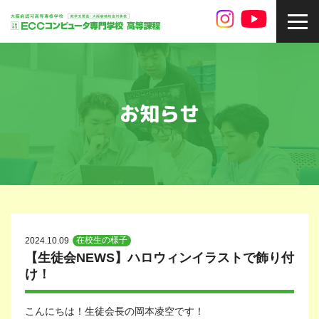
toggl
navig
お知らせ
在校生の様子
2024.10.09
【生徒会NEWS】ハロウィンイラストで飾り付
け！
こんにちは！生徒会長の岡本凌空です！