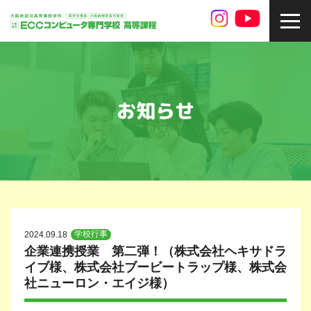
toggl
navig
お知らせ
学校行事
2024.09.18
企業連携授業 第二弾！（株式会社ヘキサドラ
イブ様、株式会社ブービートラップ様、株式会
社ニューロン・エイジ様）