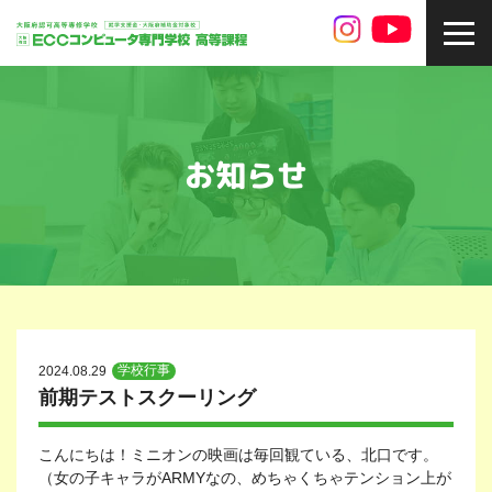
toggl
navig
お知らせ
学校行事
2024.08.29
前期テストスクーリング
こんにちは！ミニオンの映画は毎回観ている、北口です。
（女の子キャラがARMYなの、めちゃくちゃテンション上が