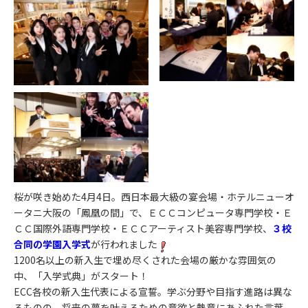
桜が咲き始めた4月4日。西日本最大級の宴会場・ホテルニューオ
ータニ大阪の「鳳凰の間」で、ＥＣＣコンピュータ専門学校・Ｅ
ＣＣ国際外語専門学校・ＥＣＣアーティスト美容専門学校、
３校
合同の学園入学式
が行われました
1200名以上の新入生で埋め尽くされた会場の厳かな雰囲気の
中、「入学式典」がスタート！
ECC各校の新入生代表による宣誓。学ぶ分野や目指す進路は異な
るものの、将来の夢を叶えるための意欲と熱意にあふれた言葉