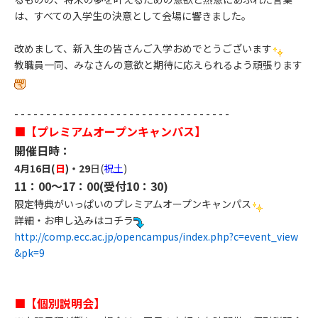
は、すべての入学生の決意として会場に響きました。
改めまして、新入生の皆さんご入学おめでとうございます
教職員一同、みなさんの意欲と期待に応えられるよう頑張ります
- - - - - - - - - - - - - - - - - - - - - - - - - - - - - - - - - -
■【プレミアムオープンキャンパス】
開催日時：
4月16日(
日
)・29
日(
祝土
)
11：00～17：00(受付10：30)
限定特典がいっぱいのプレミアムオープンキャンパス
詳細・お申し込みはコチラ
http://comp.ecc.ac.jp/opencampus/index.php?c=event_view
&pk=9​
■【個別説明会】