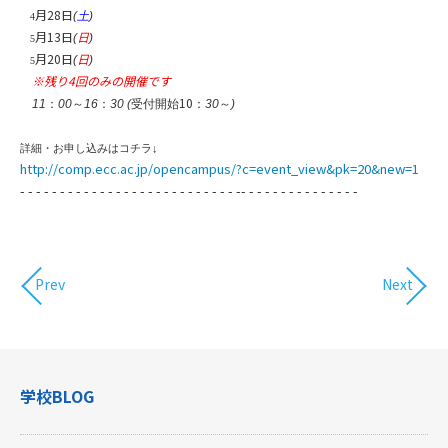
月28
日
(
土
)
4
月13
日
日
(
)
5
月20
日
日
(
)
5
※残り4回のみの開催です
10
11
：
00
～
16
：
30 (
受付開始
：
30
～
)
詳細・お申し込みはコチラ
↓
http://comp.ecc.ac.jp/opencampus/?c=event_view&pk=20&new=1
- - - - - - - - - - - - - - - - - - - - - - - - - - - -- - - - - - - - - - - - - - -
Prev
Next
学校BLOG