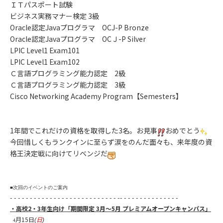
ＩＴパスポート試験
ビジネス実務マナー検定 3級
Oracle認定Javaプログラマ OCJ-P Bronze
Oracle認定Javaプログラマ OCＪ-P Silver
LPIC Level1 Exam101
LPIC Level1 Exam102
Ｃ言語プログラミング能力認定 2級
Ｃ言語プログラミング能力認定 3級
Cisco Networking Academy Program【Semesters】
1年間でこれだけの資格を取得した3名。お見事
おめでとう
今回惜しくもランクインに至らず涙をのんだ面々も、来年度の資
格王決定戦に向けてリベンジだ
■次回のイベントのご案内
- - - - - - - - - - - - - - - - - - - - - - - - - - - -- - - - - - - - - - - - - - -
・高校2
・3
年生向け「期間限定 3月～5月
プレミアムオープンキャンパス
」
月15
日
日
(
)
4