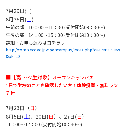
7月29日
(
土
)
8月26日(
土
)
午前の部 10：00～11：30 (受付開始09：30～)
午後の部 14：00～15：30 (受付開始13：30～)
詳細・お申し込みはコチラ↓
http://comp.ecc.ac.jp/opencampus/index.php?c=event_view
&pk=12
- - - - - - - - - - - - - - - - - - - - - - - - - - - -- - - - - - - - - - - - - - - ​
■【高1～2生対象】
オープンキャンパス
1日で学校のことを確認したい方！体験授業・無料ラン
チ付
7月23日（
日
）
8月5日(
土
)、20日(
日
）、27日(
日
）​
11：00～17：00 (受付開始10：30～)