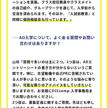
ーションを実施。クラス担任教員やクラスメイト
の自己紹介、グループワークを通じて、入学前から
交流を深められます。そのほか、『入試前教育』と
同様に
個別相談会も行っています。
」
――
AO入学について、よくある質問やお問い
合わせはありますか？
山﨑
「質問で多いのは主に２つ。1つ目は、AOエ
ントリーシートの書き方が分からないというご質
問です。特に、志望動機や自己PRに苦戦されてい
る人が多いように思います。そのような悩みに寄り
添い、
可能な限りのアドバイスをしていきたい
と
思いますので、お気軽にECCcomp.入学事務局ま
でお問い合わせください。
2つ目は、募集定員に関するご質問。先ほども申し
上げましたが、
今年のAO入学の募集定員は300名