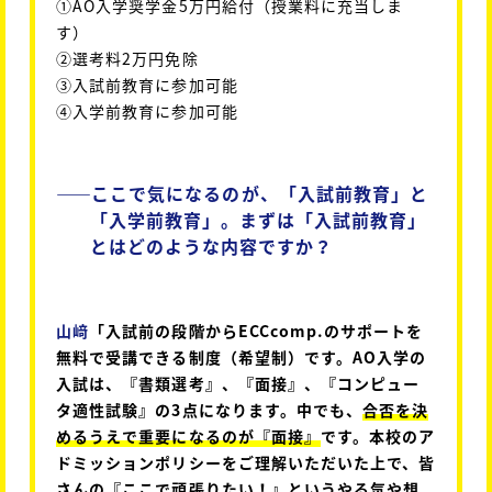
①AO入学奨学金5万円給付（授業料に充当しま
す）
②選考料2万円免除
③入試前教育に参加可能
④入学前教育に参加可能
――
ここで気になるのが、「入試前教育」と
「入学前教育」。まずは「入試前教育」
とはどのような内容ですか？
山﨑
「入試前の段階からECCcomp.のサポートを
無料で受講できる制度（希望制）です。AO入学の
入試は、『書類選考』、『面接』、『コンピュー
タ適性試験』の3点になります。中でも、
合否を決
めるうえで重要になるのが『面接』
です。本校のア
ドミッションポリシーをご理解いただいた上で、皆
さんの『ここで頑張りたい！』というやる気や想