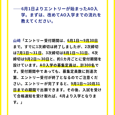
――
6月1日よりエントリーが始まったAO入
学。まずは、改めてAO入学までの流れを
教えてください。
山﨑
「エントリー受付期間は、
6月1日～9月30日
まで。すでに1次締切は終了しましたが、2次締切
は
7月1日～31日
、3次締切は
8月1日～31日
、4次
締切は
9月2日～30日
と、約1カ月ごとに受付期間を
設けています。
AO入学の募集定員は、計300名
で
す。受付期間中であっても、募集定員数に到達次
第、エントリー受付が終了となるのでご注意くだ
さい。エントリーが完了すると、
9月1日～10月31
日までの期間
で出願できます。その後、入試を受け
て合格通知を受け取れば、4月より入学となりま
す。」