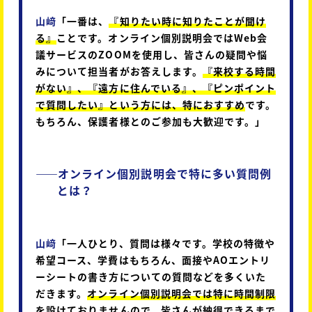
山﨑
「一番は、
『知りたい時に知りたことが聞け
る』
ことです。オンライン個別説明会ではWeb会
議サービスのZOOMを使用し、皆さんの疑問や悩
みについて担当者がお答えします。
『来校する時間
がない』、『遠方に住んでいる』、『ピンポイント
で質問したい』という方には、特におすすめ
です。
もちろん、保護者様とのご参加も大歓迎です。」
――
オンライン個別説明会で特に多い質問例
とは？
山﨑
「一人ひとり、質問は様々です。学校の特徴や
希望コース、学費はもちろん、面接やAOエントリ
ーシートの書き方についての質問などを多くいた
だきます。
オンライン個別説明会では特に時間制限
を設けておりません
ので、皆さんが納得できるまで