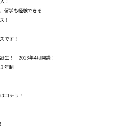
入！
、留学も経験できる
ース！
スです！
生！ 2013年4月開講！
３年制］
はコチラ！
局