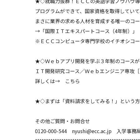
★◇就職力抜群！ＥＣＣの英語学習ノウハウ導
プログラムができて、国家資格を取得していて
まさに業界の求める人材を育成する唯一のコ
→
「国際ＩＴエキスパートコース（4年制）」
※ＥＣＣコンピュータ専門学校のイチオシコー
★◇Ｗｅｂアプリ開発を学ぶ３年制のコースが誕
ＩＴ開発研究コース／Ｗｅｂエンジニア専攻［
詳しくは→
こちら
★◇まずは
「資料請求をしてみる！」
という方
その他ご質問・お問合せ
0120-000-544 nyushi@ecc.ac.jp 入学事務