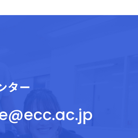
ンター
ce@ecc.ac.jp